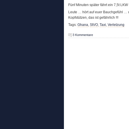
Fünf Minuten später fährt ein 7,5t LKW
Leute … hört auf euer Bauchgefühl … u
Kopfstützen, das ist gefährlich !!!
Tags:
Ghana
,
StVO
,
Taxi
,
Verletzung
3 Kommentare