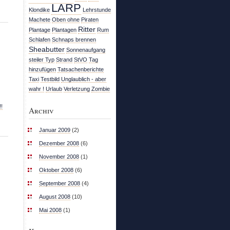
LARP
Klondike
Lehrstunde
Machete
Oben ohne
Piraten
Ritter
Plantage
Plantagen
Rum
Schlafen
Schnaps brennen
Sheabutter
Sonnenaufgang
steiler Typ
Strand
StVO
Tag
hinzufügen
Tatsachenberichte
Taxi
Testbild
Unglaublich - aber
wahr !
Urlaub
Verletzung
Zombie
!
Archiv
Januar 2009
(2)
Dezember 2008
(6)
November 2008
(1)
Oktober 2008
(6)
September 2008
(4)
August 2008
(10)
Mai 2008
(1)