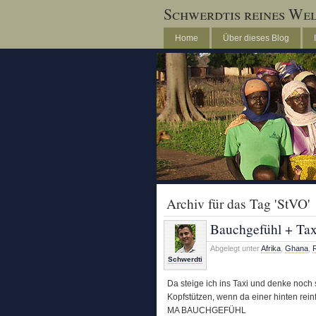
Schwerdtis reines We
Home
Über dieses Blog
Archiv für das Tag 'StVO'
Bauchgefühl + Tax
Abgelegt unter
Afrika
,
Ghana
,
Schwerdti
Da steige ich ins Taxi und denke noch
Kopfstützen, wenn da einer hinten rei
MA BAUCHGEFÜHL