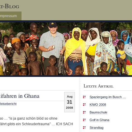
lt-Blog
Impressum
Letzte Artikel
ifahren in Ghana
Aug
Spaziergang im Busch …
31
Reisebericht
KIWO 2008
2008
Baumschule
 so … “is ja ganz schön blöd so ohne
Golf in Ghana
nfährt gibts ein Schleudertrauma” … ICH SACH
Strandtag