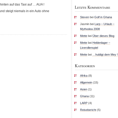
 hinten auf das Taxi auf … AUA !
Letzte Kommentare
nd steigt niemals in ein Auto ohne
Steven
bei
Golf in Ghana
Jasmin bei
Larp – Urlaub –
Mythodea 2008
Mette
bei
Über dieses Blog
Mette
bei
Heldenlager –
Liverollenspiel
Mette
bei
…huldigt dem Mey !!
Kategorien
Afrika
(8)
Allgemein
(15)
Asien
(1)
Ghana
(11)
LARP
(4)
Reisebericht
(5)