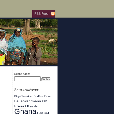
RSS Feed
Suche nach:
Schlagwörter
Blog
Charakter
Dorffest
Essen
Feuerwehrmann
FFB
Freizeit
Freunde
Ghana
Gold
Golf